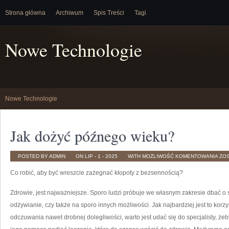
Strona główna
Archiwum
Spis Treści
Tagi
Nowe Technologie
Nowe Technologie
Jak dożyć późnego wieku?
JAK
POSTED BY ADMIN
ON LIP - 1 - 2025
WITH
MOŻLIWOŚĆ KOMENTOWANIA
ZO
DO
PÓ
Co robić, aby być wreszcie zażegnać kłopoty z bezsennością?
WIE
Zdrowie, jest najważniejsze. Sporo ludzi próbuje we własnym zakresie dbać o
odżywianie, czy także na sporo innych możliwości. Jak najbardziej jest to kor
odczuwania nawet drobnej dolegliwości, warto jest udać się do specjalisty, że