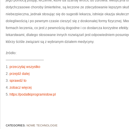
jego pomocą podjąć leczenie, które da szansę wrócić do zdrowia. Medycyna os
dotychczasowe choroby śmiertelne, są leczone ze zdecydowanie lepszym skut
niebezpieczna, jednak stosując się do sugestii lekarza, istnieje okazja skutec
dolegliwością i po pewnym czasie cieszyć się z doskonałej formy fizycznej. Me
formach leczenia, co jest z pewnością dogodne i co dostarcza korzystne efekt
lekarstwami, dlatego stosowane innych rozwiązań jest odpowiedniem posunię
którzy ściśle związani są z wybranym działem medycyny.
źródło:
———————————
1.
przeczytaj wszystko
2.
przejdź dalej
3.
sprawdź to
4.
zobacz więcej
5.
https://podatkiprogramistow.pl
CATEGORIES:
NOWE TECHNOLOGIE