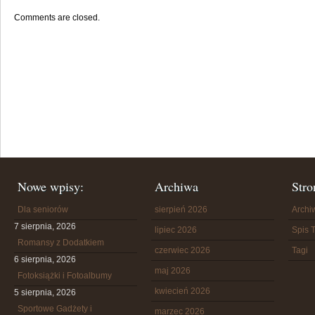
Comments are closed.
Nowe wpisy:
Archiwa
Stro
Dla seniorów
sierpień 2026
Arch
7 sierpnia, 2026
lipiec 2026
Spis T
Romansy z Dodatkiem
czerwiec 2026
Tagi
6 sierpnia, 2026
maj 2026
Fotoksiążki i Fotoalbumy
kwiecień 2026
5 sierpnia, 2026
Sportowe Gadżety i
marzec 2026