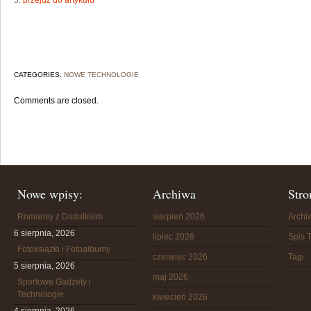
5.
przejdź do artykułu
CATEGORIES:
NOWE TECHNOLOGIE
Comments are closed.
Nowe wpisy:
Archiwa
Stro
Romansy z Dodatkiem
sierpień 2026
Arch
6 sierpnia, 2026
lipiec 2026
Spis T
Fotoksiążki i Fotoalbumy
czerwiec 2026
Tagi
5 sierpnia, 2026
maj 2026
Sportowe Gadżety i
Technologie
kwiecień 2026