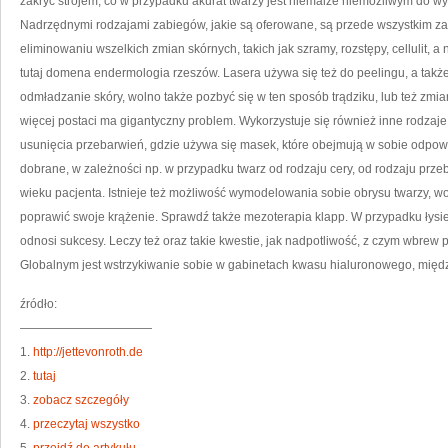
zakryć strojem, co w przypadku akurat twarzy jest niemalże niemożliwym do w
Nadrzędnymi rodzajami zabiegów, jakie są oferowane, są przede wszystkim zab
eliminowaniu wszelkich zmian skórnych, takich jak szramy, rozstępy, cellulit, a 
tutaj domena endermologia rzeszów. Lasera używa się też do peelingu, a tak
odmładzanie skóry, wolno także pozbyć się w ten sposób trądziku, lub też zmia
więcej postaci ma gigantyczny problem. Wykorzystuje się również inne rodzaje
usunięcia przebarwień, gdzie używa się masek, które obejmują w sobie odpow
dobrane, w zależności np. w przypadku twarz od rodzaju cery, od rodzaju prze
wieku pacjenta. Istnieje też możliwość wymodelowania sobie obrysu twarzy, wo
poprawić swoje krążenie. Sprawdź także mezoterapia klapp. W przypadku łysie
odnosi sukcesy. Leczy też oraz takie kwestie, jak nadpotliwość, z czym wbre
Globalnym jest wstrzykiwanie sobie w gabinetach kwasu hialuronowego, międ
źródło:
———————————
1.
http://jettevonroth.de
2.
tutaj
3.
zobacz szczegóły
4.
przeczytaj wszystko